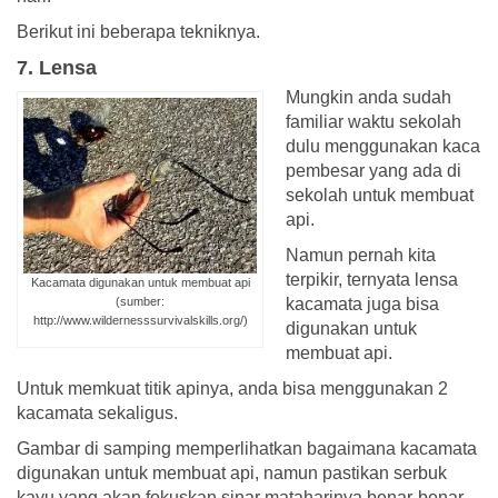
Berikut ini beberapa tekniknya.
7. Lensa
Mungkin anda sudah
familiar waktu sekolah
dulu menggunakan kaca
pembesar yang ada di
sekolah untuk membuat
api.
Namun pernah kita
terpikir, ternyata lensa
Kacamata digunakan untuk membuat api
(sumber:
kacamata juga bisa
http://www.wildernesssurvivalskills.org/)
digunakan untuk
membuat api.
Untuk memkuat titik apinya, anda bisa menggunakan 2
kacamata sekaligus.
Gambar di samping memperlihatkan bagaimana kacamata
digunakan untuk membuat api, namun pastikan serbuk
kayu yang akan fokuskan sinar mataharinya benar-benar