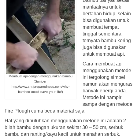
Bambu banyak sekali
manfaatnya untuk
bertahan hidup, selain
bisa digunakan untuk
membuat tempat
tinggal sementara,
ternyata bambu kering
juga bisa digunakan
untuk membuat api.
Cara membuat api
menggunakan metode
Membuat api dengan menggunakan bambu
ini tergolong simpel
(Sumber:
namun akan menguras
http://www.shtfpreparedness.com/why-
banyak energi anda.
bamboo-could-save-your-life/)
Metode ini hampir
sampa dengan metode
Fire Plough cuma beda material saja.
Hal yang dibutuhkan menggunakan metode ini adalah 2
bilah bambu dengan ukuran sekitar 30 – 50 cm, serbuk
bambu dan ranting/kayu kecil untuk menahan serbuk.