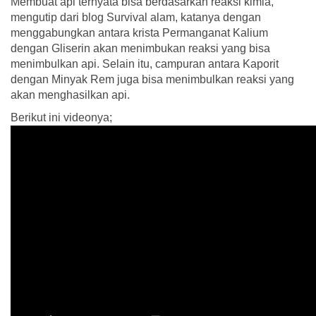
Membuat api ternyata bisa berdasarkan reaksi kimia,
mengutip dari blog Survival alam, katanya dengan
menggabungkan antara krista Permanganat Kalium
dengan Gliserin akan menimbukan reaksi yang bisa
menimbulkan api. Selain itu, campuran antara Kaporit
dengan Minyak Rem juga bisa menimbulkan reaksi yang
akan menghasilkan api.
Berikut ini videonya;