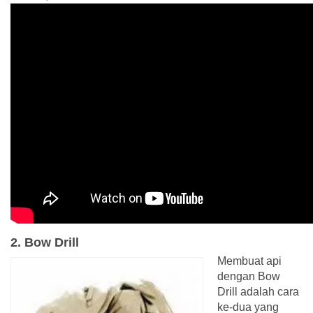
2. Bow Drill
Membuat api
dengan Bow
Drill adalah cara
ke-dua yang