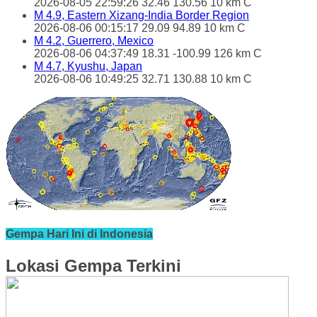
2026-08-05 22:59:26 32.46 130.56 10 km C
M 4.9, Eastern Xizang-India Border Region
2026-08-06 00:15:17 29.09 94.89 10 km C
M 4.2, Guerrero, Mexico
2026-08-06 04:37:49 18.31 -100.99 126 km C
M 4.7, Kyushu, Japan
2026-08-06 10:49:25 32.71 130.88 10 km C
Gempa Hari Ini di Indonesia
Lokasi Gempa Terkini