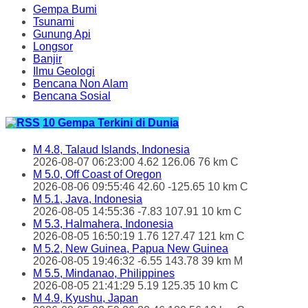
Gempa Bumi
Tsunami
Gunung Api
Longsor
Banjir
Ilmu Geologi
Bencana Non Alam
Bencana Sosial
10 Gempa Terkini di Dunia
M 4.8, Talaud Islands, Indonesia
2026-08-07 06:23:00 4.62 126.06 76 km C
M 5.0, Off Coast of Oregon
2026-08-06 09:55:46 42.60 -125.65 10 km C
M 5.1, Java, Indonesia
2026-08-05 14:55:36 -7.83 107.91 10 km C
M 5.3, Halmahera, Indonesia
2026-08-05 16:50:19 1.76 127.47 121 km C
M 5.2, New Guinea, Papua New Guinea
2026-08-05 19:46:32 -6.55 143.78 39 km M
M 5.5, Mindanao, Philippines
2026-08-05 21:41:29 5.19 125.35 10 km C
M 4.9, Kyushu, Japan