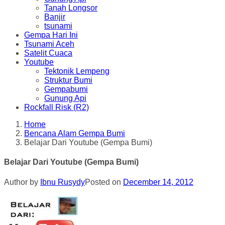
Tanah Longsor
Banjir
tsunami
Gempa Hari Ini
Tsunami Aceh
Satelit Cuaca
Youtube
Tektonik Lempeng
Struktur Bumi
Gempabumi
Gunung Api
Rockfall Risk (R2)
Home
Bencana Alam Gempa Bumi
Belajar Dari Youtube (Gempa Bumi)
Belajar Dari Youtube (Gempa Bumi)
Author by
Ibnu Rusydy
Posted on
December 14, 2012