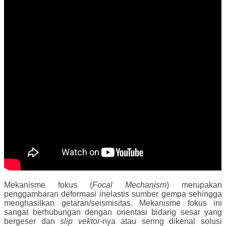
Mekanisme fokus (
Focal Mechanism
) merupakan
penggambaran deformasi inelastis sumber gempa sehingga
menghasilkan getaran/seismisitas. Mekanisme fokus ini
sangat berhubungan dengan orientasi bidang sesar yang
bergeser dan
slip vektor
-nya atau sering dikenal solusi