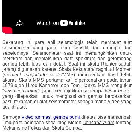
Sekarang ini para ahli seismologis telah membuat alat
seismometer yang jauh lebih sensitif dan canggih dari
sebelumnya. Seismometer saat ini memungkinkan untuk
merekam dan mentafsirkan data spektrum dan gelombang
gempa lebih luas dan detail. Saat ini skala Richter sudah
jarang digunakan karena Skala Kekuatan/magnitud Momen
(
moment magnitude scale
/MMS) memberikan hasil lebih
akurat. Skala MMS pertama kali diperkenalkan pada tahun
1979 oleh Hiroo Kanamori dan Tom Hanks. MMS mengukur
“
seismic moment
” yang menunjukkan seberapa besar energi
yang dilepaskan untuk menghasilkan gempa berdasarkan
hasil rekaman di alat seismometer sebagaimana video yang
ada di atas.
Semoga
video animasi gempa bumi
di atas bisa menambah
ilmu para pembaca setia blog Melek
Bencana Alam
tentang
Mekanisme Fokus dan Skala Gempa.