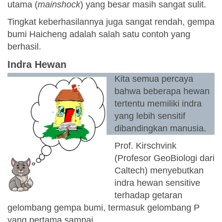
utama (
mainshock
) yang besar masih sangat sulit.
Tingkat keberhasilannya juga sangat rendah, gempa
bumi Haicheng adalah salah satu contoh yang
berhasil.
Indra Hewan
Kita semua percaya
bahwa beberapa hewan
tertentu memiliki indra
yang lebih sensitif
dibandingkan manusia.
Prof. Kirschvink
(Profesor GeoBiologi dari
Caltech) menyebutkan
indra hewan sensitive
terhadap getaran
gelombang gempa bumi, termasuk gelombang P
yang pertama sampai.