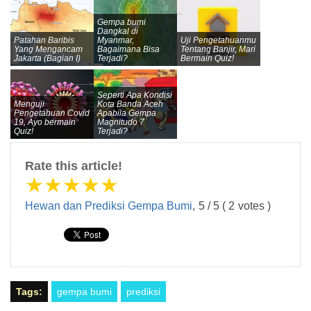
Gempa bumi
Dangkal di
Patahan Baribis
Myanmar,
Uji Pengetahuanmu
Yang Mengancam
Bagaimana Bisa
Tentang Banjir, Mari
Jakarta (Bagian I)
Terjadi?
Bermain Quiz!
Seperti Apa Kondisi
Menguji
Kota Banda Aceh
Pengetahuan Covid
Apabila Gempa
19, Ayo bermain
Magnitudo 7
Quiz!
Terjadi?
Rate this article!
★
★
★
★
★
Hewan dan Prediksi Gempa Bumi
,
5
/
5
(
2
votes )
Tags:
gempa bumi
prediksi