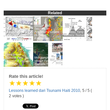
Related
Belajar Dari
Ancaman Tsunami
Sejarah, Ini
Longsor Anak
20 meter di Selatan
Ancaman Tsunami
Krakatau Yang
Jawa, Ini Fakta
Di Pulau
Memicu Tsunami,
Ilmiahnya
Kalimantan
Pernah Diprediksi?
Fakta Ilmiah
Tsunami Palu: Jejak
Mengungkap
Longsor di Dasar
Misteri Penyebab
Laut Palu
Tsunami Palu
Rate this article!
★
★
★
★
★
Lessons learned dari Tsunami Haiti 2010
,
5
/
5
(
2
votes )