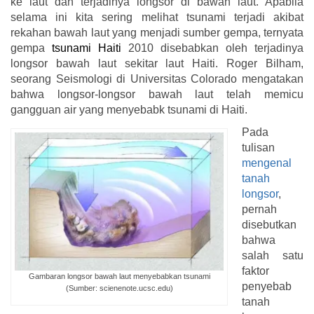
ke laut dan terjadinya longsor di bawah laut. Apabila
selama ini kita sering melihat tsunami terjadi akibat
rekahan bawah laut yang menjadi sumber gempa, ternyata
gempa
tsunami Haiti
2010 disebabkan oleh terjadinya
longsor bawah laut sekitar laut Haiti. Roger Bilham,
seorang Seismologi di Universitas Colorado mengatakan
bahwa longsor-longsor bawah laut telah memicu
gangguan air yang menyebabk tsunami di Haiti.
Pada
tulisan
mengenal
tanah
longsor
,
pernah
disebutkan
bahwa
salah satu
faktor
Gambaran longsor bawah laut menyebabkan tsunami
penyebab
(Sumber: scienenote.ucsc.edu)
tanah