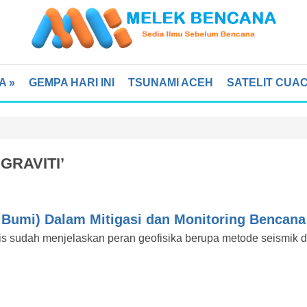
A
»
GEMPA HARI INI
TSUNAMI ACEH
SATELIT CUA
GRAVITI’
a Bumi) Dalam Mitigasi dan Monitoring Bencana 
is sudah menjelaskan peran geofisika berupa metode seismik 