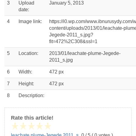
3
Upload
January 5, 2013
date:
4
Image link:
https://i0.wp.com/www.ibnurusydy.com/
content/uploads/2013/01/leachate-plum
Jegede-2011_s.jpg?
fit=472%2C308&ssl=1
5
Location:
2013/01/leachate-plume-Jegede-
2011_s.jpg
6
Width:
472 px
7
Height:
472 px
8
Description:
Rate this article!
★
★
★
★
★
leachate plume-Jegede 2011_s
,
0
/
5
(
0
votes )