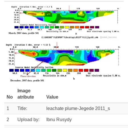
Image
No
atribute
Value
1
Title:
leachate plume-Jegede 2011_s
2
Upload by:
Ibnu Rusydy