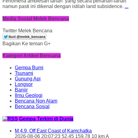
Fenomena amblesan tanah yang secara perlahan-lahan
namun pasti ini dikenal dengan istilah land subsidence.
...
Media Sosial Melek Bencana
Twitter Melek Bencana
Bagikan Ke teman G+
Kategori Artikel Bencana
Gempa Bumi
Tsunami
Gunung Api
Longsor
Banjir
Ilmu Geologi
Bencana Non Alam
Bencana Sosial
Gempa Terkini di Dunia
M 4.9, Off East Coast of Kamchatka
2026-08-06 20:07:23 52.45 159.78 10 km A