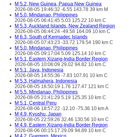
M 5.2, New Guinea, Papua New Guinea
2026-08-05 19:46:32 -6.55 143.78 39 km M
M 5.0, Mindanao, Philippines
2026-08-05 06:41:45 5.03 125.22 10 km C
M 5.3, Auckland Islands, New Zealand Region
2026-08-05 06:44:24 -49.58 164.09 10 km C
M 6.3, South of Kermadec Islands
2026-08-05 07:43:23 -33.72 179.54 190 km C
M 5.0, Mindanao, Philippines
2026-08-05 09:17:04 5.09 125.14 10 km C
M 5.1, Eastern Xizang-India Border Region
2026-08-05 10:06:09 29.02 94.82 10 km C
M 5.1, Java, Indonesia
2026-08-05 14:55:36 -7.83 107.91 10 km C
M 5.3, Halmahera, Indonesia
2026-08-05 16:50:19 1.76 127.47 121 km C
M 5.5, Mindanao, Philippines
2026-08-05 21:41:29 5.19 125.35 10 km C
M 5.1, Central Peru
2026-08-06 18:57:22 -12.10 -75.36 10 km A
M 4.9, Kyushu, Japan
2026-08-05 22:59:26 32.46 130.56 10 km C
M 4.9, Eastern Xizang-India Border Region
2026-08-06 00:15:17 29.09 94.89 10 km C
M 4.2, Guerrero, Mexico