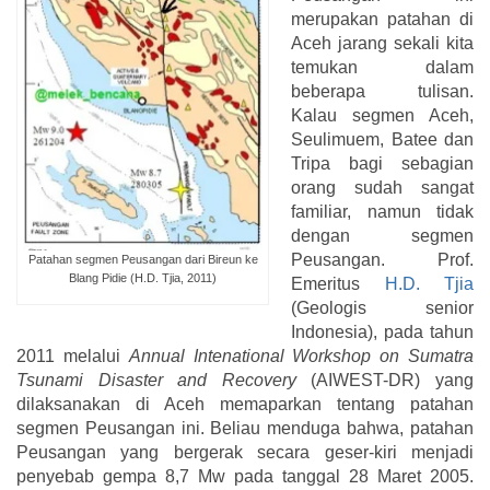
merupakan patahan di
Aceh jarang sekali kita
temukan dalam
beberapa tulisan.
Kalau segmen Aceh,
Seulimuem, Batee dan
Tripa bagi sebagian
orang sudah sangat
familiar, namun tidak
dengan segmen
Peusangan. Prof.
Patahan segmen Peusangan dari Bireun ke
Blang Pidie (H.D. Tjia, 2011)
Emeritus
H.D. Tjia
(Geologis senior
Indonesia), pada tahun
2011 melalui
Annual Intenational Workshop on Sumatra
Tsunami Disaster and Recovery
(AIWEST-DR) yang
dilaksanakan di Aceh memaparkan tentang patahan
segmen Peusangan ini. Beliau menduga bahwa, patahan
Peusangan yang bergerak secara geser-kiri menjadi
penyebab gempa 8,7 Mw pada tanggal 28 Maret 2005.