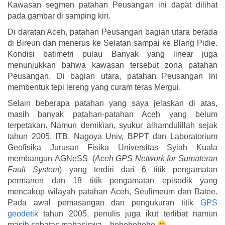
Kawasan segmen patahan Peusangan ini dapat dilihat
pada gambar di samping kiri.
Di daratan Aceh, patahan Peusangan bagian utara berada
di Bireun dan menerus ke Selatan sampai ke Blang Pidie.
Kondisi batimetri pulau Banyak yang linear juga
menunjukkan bahwa kawasan tersebut zona patahan
Peusangan. Di bagian utara, patahan Peusangan ini
membentuk tepi lereng yang curam teras Mergui.
Selain beberapa patahan yang saya jelaskan di atas,
masih banyak patahan-patahan Aceh yang belum
terpetakan. Namun demikian, syukur alhamdulillah sejak
tahun 2005, ITB, Nagoya Univ, BPPT dan Laboratorium
Geofisika Jurusan Fisika Universitas Syiah Kuala
membangun AGNeSS (
Aceh GPS Network for Sumateran
Fault System
) yang terdiri dari 6 titik pengamatan
permanen dan 18 titik pengamatan episodik yang
mencakup wilayah patahan Aceh, Seulimeum dan Batee.
Pada awal pemasangan dan pengukuran titik
GPS
geodetik
tahun 2005, penulis juga ikut terlibat namun
masih sebatas mahasiswa…hehehehehe