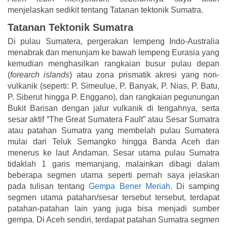
menjelaskan sedikit tentang Tatanan tektonik Sumatra.
Tatanan Tektonik Sumatra
Di pulau Sumatera, pergerakan lempeng Indo-Australia
menabrak dan menunjam ke bawah lempeng Eurasia yang
kemudian menghasilkan rangkaian busur pulau depan
(
forearch islands
) atau zona prismatik akresi yang non-
vulkanik (seperti: P. Simeulue, P. Banyak, P. Nias, P. Batu,
P. Siberut hingga P. Enggano), dan rangkaian pegunungan
Bukit Barisan dengan jalur vulkanik di tengahnya, serta
sesar aktif “The Great Sumatera Fault” atau Sesar Sumatra
atau patahan Sumatra yang membelah pulau Sumatera
mulai dari Teluk Semangko hingga Banda Aceh dan
menerus ke laut Andaman. Sesar utama pulau Sumatra
tidaklah 1 garis memanjang, malainkan dibagi dalam
beberapa segmen utama seperti pernah saya jelaskan
pada tulisan tentang
Gempa Bener Meriah
. Di samping
segmen utama patahan/sesar tersebut tersebut, terdapat
patahan-patahan lain yang juga bisa menjadi sumber
gempa. Di Aceh sendiri, terdapat patahan Sumatra segmen