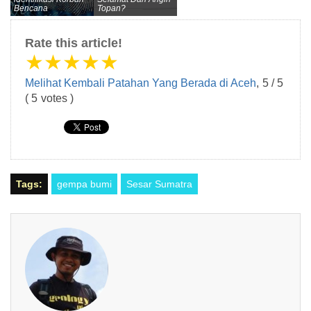
Bencana
Topan?
Rate this article!
★
★
★
★
★
Melihat Kembali Patahan Yang Berada di Aceh
,
5
/
5
(
5
votes )
Tags:
gempa bumi
Sesar Sumatra