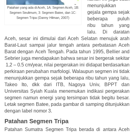
menunjukkan
Patahan yang ada di Aceh, 1A: Segmen Aceh, 1B:
gejala gempa sejak
Segmen Seulimum, 3: Segmen Batee, dan 1C:
Segmen Tripa (Danny Hilman, 2007)
beberapa puluh
ribu tahun yang
lalu. Di daratan
Aceh, sesar ini dimulai dari Aceh Selatan menujuk arah
Barat-Laut sampai jalur tengah antara perbatasan Aceh
Barat dengan Aceh Tengah. Pada tahun 1995, Bellier and
Sebrier juga mendapakan bahwa sesar ini bergerak sekitar
1,2 – 0.5 cm/year, nilai pergerakan ini didapat berdasarkan
perkiraan perubahan marfologi. Walaupun segmen ini tidak
menunjukkan gempa sejak beberapa ribu tahun yang lalu,
Takeo Ito, dkk dari ITB, Nagoya Univ, BPPT dan
Universitas Syiah Kuala menemukan indikasi pergerakan
segmen namun energi yang tersimpan tidak begitu besar.
Letak segmen Batee, pada gambar di samping ditunjukkan
dengan label nomor 3.
Patahan Segmen Tripa
Patahan Sumatra Segmen Tripa berada di antara Aceh