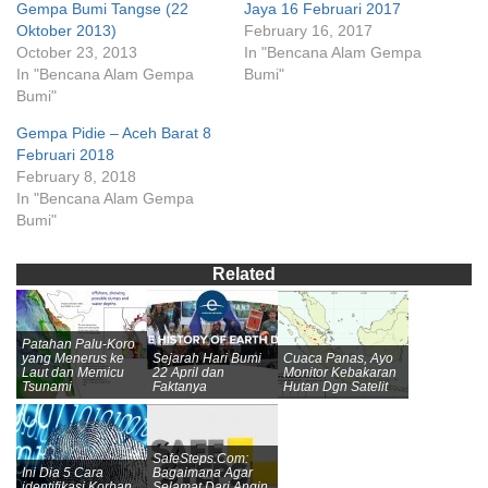
Gempa Bumi Tangse (22
Jaya 16 Februari 2017
Oktober 2013)
February 16, 2017
October 23, 2013
In "Bencana Alam Gempa
In "Bencana Alam Gempa
Bumi"
Bumi"
Gempa Pidie – Aceh Barat 8
Februari 2018
February 8, 2018
In "Bencana Alam Gempa
Bumi"
Related
Patahan Palu-Koro
yang Menerus ke
Sejarah Hari Bumi
Cuaca Panas, Ayo
Laut dan Memicu
22 April dan
Monitor Kebakaran
Tsunami
Faktanya
Hutan Dgn Satelit
SafeSteps.Com:
Ini Dia 5 Cara
Bagaimana Agar
identifikasi Korban
Selamat Dari Angin