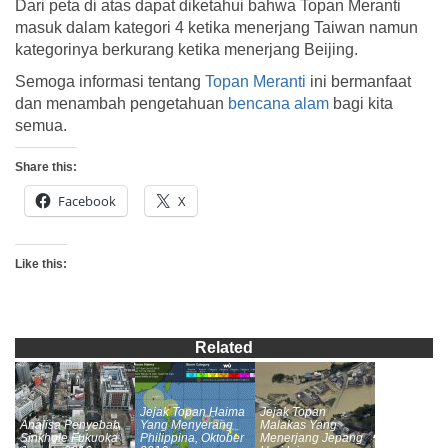
Dari peta di atas dapat diketahui bahwa Topan Meranti
masuk dalam kategori 4 ketika menerjang Taiwan namun
kategorinya berkurang ketika menerjang Beijing.
Semoga informasi tentang
Topan Meranti
ini bermanfaat
dan menambah pengetahuan
bencana alam
bagi kita
semua.
Share this:
Facebook
X
Like this:
Related
Jejak Topan Haima
Jejak Topan
Analisa Penyebab
Yang Menyerang
Malakas Yang
Sinkhole Fukuoka
Philippina, Oktober
Menerjang Jepang