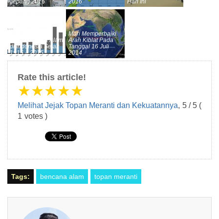
Jepang 2016
2016
Hari Ini
Mari Memperbaiki
Data Bencana Alam
Arah Kiblat Pada
di Indonesia Sejak
Tanggal 16 Juli
1915 – 2015
2014
Rate this article!
★
★
★
★
★
Melihat Jejak Topan Meranti dan Kekuatannya
,
5
/
5
(
1
votes )
Tags:
bencana alam
topan meranti