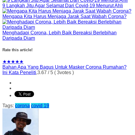
9 Langkah Jitu Agar Selamat Dari Covid-19 Menurut Ahli
Mengapa Kita Harus Menjaga Jarak Saat Wabah Corona?
Menghadapi Corona, Lebih Baik Bereaksi Berlebihan
Daripada Diam
Rate this article!
★
★
★
★
★
Bahan Apa Yang Bagus Untuk Masker Corona Rumahan?
Ini Kata Peneliti
,
3.67
/
5
(
3
votes )
Tags:
corona
covid 19