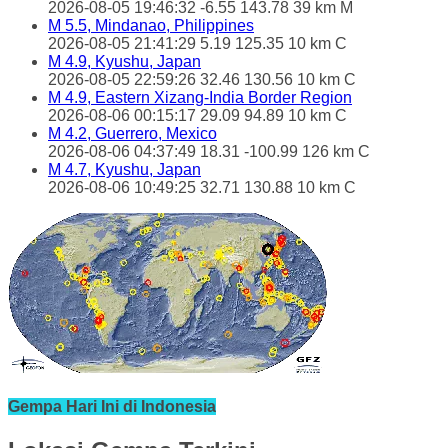
2026-08-05 19:46:32 -6.55 143.78 39 km M
M 5.5, Mindanao, Philippines
2026-08-05 21:41:29 5.19 125.35 10 km C
M 4.9, Kyushu, Japan
2026-08-05 22:59:26 32.46 130.56 10 km C
M 4.9, Eastern Xizang-India Border Region
2026-08-06 00:15:17 29.09 94.89 10 km C
M 4.2, Guerrero, Mexico
2026-08-06 04:37:49 18.31 -100.99 126 km C
M 4.7, Kyushu, Japan
2026-08-06 10:49:25 32.71 130.88 10 km C
Gempa Hari Ini di Indonesia