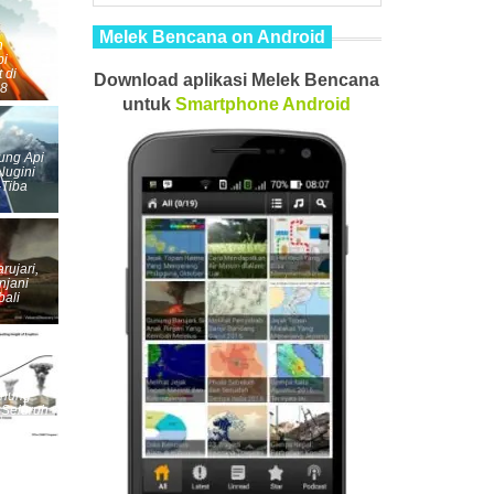
Melek Bencana on Android
n
pi
 di
Download aplikasi Melek Bencana
18
untuk
Smartphone
Android
ung Api
Nugini
-Tiba
rujari,
njani
ali
unung
 Seluruh