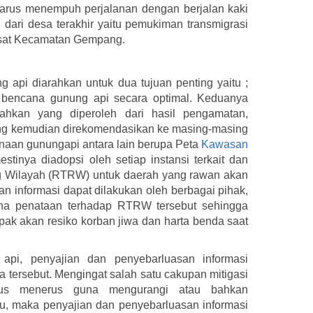
arus menempuh perjalanan dengan berjalan kaki
i dari desa terakhir yaitu pemukiman transmigrasi
pusat Kecamatan Gempang.
 api diarahkan untuk dua tujuan penting yaitu ;
i bencana gunung api secara optimal. Keduanya
sahkan yang diperoleh dari hasil pengamatan,
 yang kemudian direkomendasikan ke masing-masing
naan gunungapi antara lain berupa Peta
Kawasan
tinya diadopsi oleh setiap instansi terkait dan
g Wilayah (RTRW) untuk daerah yang rawan akan
 informasi dapat dilakukan oleh berbagai pihak,
una penataan terhadap RTRW tersebut sehingga
ak akan resiko korban jiwa dan harta benda saat
api, penyajian dan penyebarluasan informasi
a tersebut. Mengingat salah satu cakupan mitigasi
terus menerus guna mengurangi atau bahkan
u, maka penyajian dan penyebarluasan informasi