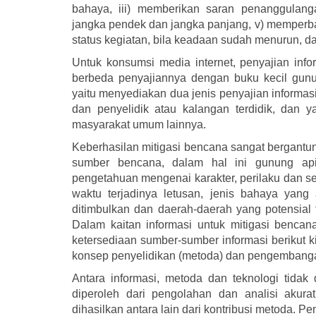
bahaya, iii) memberikan saran penanggulan
jangka pendek dan jangka panjang, v) memperbai
status kegiatan, bila keadaan sudah menurun, da
Untuk konsumsi media internet, penyajian inf
berbeda penyajiannya dengan buku kecil gunung
yaitu menyediakan dua jenis penyajian informasi
dan penyelidik atau kalangan terdidik, dan y
masyarakat umum lainnya.
Keberhasilan mitigasi bencana sangat bergantun
sumber bencana, dalam hal ini gunung api
pengetahuan mengenai karakter, perilaku dan se
waktu terjadinya letusan, jenis bahaya yan
ditimbulkan dan daerah-daerah yang potensial
Dalam kaitan informasi untuk mitigasi bencan
ketersediaan sumber-sumber informasi berikut 
konsep penyelidikan (metoda) dan pengembanga
Antara informasi, metoda dan teknologi tidak 
diperoleh dari pengolahan dan analisi akura
dihasilkan antara lain dari kontribusi metoda. 