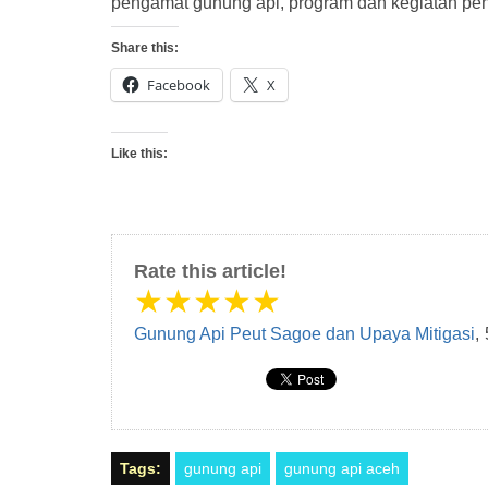
pengamat gunung api, program dan kegiatan pen
Share this:
Facebook
X
Like this:
Rate this article!
★
★
★
★
★
Gunung Api Peut Sagoe dan Upaya Mitigasi
,
Tags:
gunung api
gunung api aceh