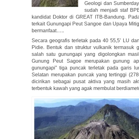
Geologi dan Sumberdaya
sudah menjadi staf B
kandidat Doktor di GREAT ITB-Bandung. Pada 
terkait Gunungapi Peut Sangoe dan Upaya Miti
bermanfaat…..
Secara geografis terletak pada 40 55,5’ LU d
Pidie. Bentuk dan struktur vulkanik termasuk 
salah satu gunungapi yang
digolongkan masi
Gunung Peut Sagoe merupakan gunung api
gunungapi” tiga puncak terletak pada garis l
Selatan merupakan puncak yang tertinggi (278
dicirikan sebagai pusat aktiva yang masih a
terbentuk kawah yang agak membulat berdiame