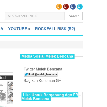
Search
CA
YOUTUBE
»
ROCKFALL RISK (R2)
Media Sosial Melek Bencana
Twitter Melek Bencana
ted
Bagikan Ke teman G+
nak
Like Untuk Bergabung dgn FB
Yang
Melek Bencana
unami,
prediksi?