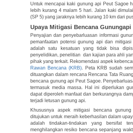
Untuk mencapai kaki gunung api Peut Sagoe h
lebih kurang 4 malam 5 hari. Jalan kaki dimula
(SP 5) yang jaraknya lebih kurang 10 km dari 
Upaya Mitigasi Bencana Gunungapi
Penyajian dan penyebarluasan informasi gunung
pemanfaatan potensi gunung api dan mitigas
adalah satu kesatuan yang tidak bisa dipi
penyelidikan, penelitian dan kajian para ahli
pihak yang terkait. Rekomendasi aspek kebenca
Rawan Bencana (KRB)
. Peta KRB sudah semes
dituangkan dalam rencana Rencana Tata Ruan
bencana gunung api Peut Sagoe. Penyebarluasan
termasuk media massa. Hal ini diperlukan g
dapat diperoleh manfaat dan berkurangnya damp
terjadi letusan gunung api.
Khususnya aspek mitigasi bencana gunung 
ditujukan untuk meraih keberhasilan dalam upay
adalah tindakan-tindakan yang bersifat 
menghilangkan resiko bencana sepanjang wakt