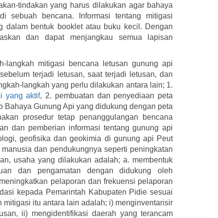
dakan-tindakan yang harus dilakukan agar bahaya
i sebuah bencana. Informasi tentang mitigasi
g dalam bentuk booklet atau buku kecil. Dengan
luaskan dan dapat menjangkau semua lapisan
h-langkah mitigasi bencana letusan gunung api
belum terjadi letusan, saat terjadi letusan, dan
gkah-langkah yang perlu dilakukan antara lain; 1.
 yang aktif
, 2. pembuatan dan penyediaan peta
 Bahaya Gunung Api yang didukung dengan peta
nakan prosedur tetap penanggulangan bencana
an dan pemberian informasi tentang gunung api
ologi, geofisika dan geokimia di gunung api Peut
 manusia dan pendukungnya seperti peningkatan
usan, usaha yang dilakukan adalah; a. membentuk
tauan dan pengamatan dengan didukung oleh
meningkatkan pelaporan dan frekuensi pelaporan
dasi kepada Pemarintah Kabupaten Pidie sesuai
mitigasi itu antara lain adalah; i) menginventarisir
san, ii) mengidentifikasi daerah yang terancam