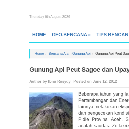
Thursday 6th August 2026
HOME
GEO-BENCANA
»
TIPS BENCAN
Home
Bencana Alam Gunung Api
Gunung Api Peut Sag
Gunung Api Peut Sagoe dan Upay
Author by
Ibnu Rusydy
Posted on
June 12, 2012
Beberapa tahun yang la
Pertambangan dan Energi
lainnya melakukan eksp
dan pengecekan kondisi
Pidie Provinsi Aceh. S
adalah saudara Zulfakriz