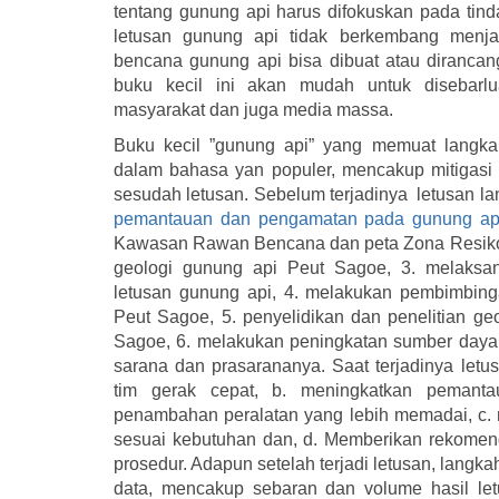
tentang gunung api harus difokuskan pada tin
letusan gunung api tidak berkembang menjad
bencana gunung api bisa dibuat atau dirancan
buku kecil ini akan mudah untuk disebar
masyarakat dan juga media massa.
Buku kecil ”gunung api” yang memuat langka
dalam bahasa yan populer, mencakup mitigasi se
sesudah letusan. Sebelum terjadinya letusan lan
pemantauan dan pengamatan pada gunung api
Kawasan Rawan Bencana dan peta Zona Resiko
geologi gunung api Peut Sagoe, 3. melaksa
letusan gunung api, 4. melakukan pembimbing
Peut Sagoe, 5. penyelidikan dan penelitian ge
Sagoe, 6. melakukan peningkatan sumber daya
sarana dan prasarananya. Saat terjadinya let
tim gerak cepat, b. meningkatkan peman
penambahan peralatan yang lebih memadai, c. 
sesuai kebutuhan dan, d. Memberikan rekomen
prosedur. Adapun setelah terjadi letusan, langkah 
data, mencakup sebaran dan volume hasil letu