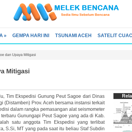
A
»
GEMPA HARI INI
TSUNAMI ACEH
SATELIT CUA
oe dan Upaya Mitigasi
a Mitigasi
Rela
lu, Tim Ekspedisi Gunung Peut Sagoe dari Dinas
 (Distamben) Prov. Aceh bersama instansi terkait
edisi dalam rangka pemasangan alat seismometer
Longsor A
 terbaru Gunungapi Peut Sagoe yang ada di Kab.
Krakatau 
Memicu Ts
alah satu anggota Tim Ekspedisi yang terlibat
Pernah Di
a, S.Si, MT yang pada saat itu beliau Staf Subdin