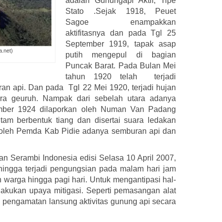
adalah Gunungapi Aktif, Tipe
Stato .Sejak 1918, Peuet
Sagoe enampakkan
aktifitasnya dan pada Tgl 25
September 1919, tapak asap
.net)
putih mengepul di bagian
Puncak Barat. Pada Bulan Mei
tahun 1920 telah terjadi
n api. Dan pada Tgl 22 Mei 1920, terjadi hujan
ra geuruh. Nampak dari sebelah utara adanya
mber 1924 dilaporkan oleh Numan Van Padang
itam berbentuk tiang dan disertai suara ledakan
n oleh Pemda Kab Pidie adanya semburan api dan
n Serambi Indonesia edisi Selasa 10 April 2007,
ingga terjadi pengungsian pada malam hari jam
 warga hingga pagi hari. Untuk mengantipasi hal-
 dilakukan upaya mitigasi. Seperti pemasangan alat
 pengamatan lansung aktivitas gunung api secara