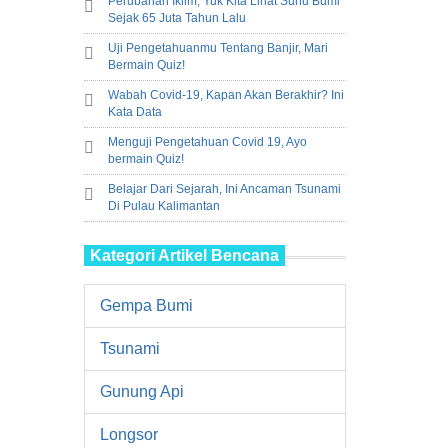
Perubahan Iklim; Yuk Kita Lihat Suhu Bumi
Sejak 65 Juta Tahun Lalu
Uji Pengetahuanmu Tentang Banjir, Mari
Bermain Quiz!
Wabah Covid-19, Kapan Akan Berakhir? Ini
Kata Data
Menguji Pengetahuan Covid 19, Ayo
bermain Quiz!
Belajar Dari Sejarah, Ini Ancaman Tsunami
Di Pulau Kalimantan
Kategori Artikel Bencana
Gempa Bumi
Tsunami
Gunung Api
Longsor