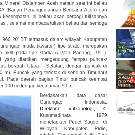
 Mineral Distamben Aceh namun saat ini beliau
PBA (Badan Penanggulangan Bencana Aceh) dan
13 Letusa
kesempatan ini beliau akan berbagi tulisannya
Gunung A
Terdahsyat
gasi, selamat membaca tulisan beliau dan semoga
Tahun 20
an 960 20’ BT termasuk dalam wilayah Kabupaten
Fakta Gun
gunungapi muda (kwarter) tipe strato, merupakan
Di Papua 
Yang Tiba
h aktif pada tipe stadia A (Van Padang, 1951).
Meletus
 yang diartikan mengandung “empat puncak/
urus berarah Utara – Selatan, dengan puncak di
0 m). Puncak yang terletak di sebelah Timurlaut
Gunung Ba
Si Anak Ri
ktif. Pada daerah bagian Timur puncak keempat
Yang Kemb
ter 100 m dengan kedalaman 50 m.
Meletus
Berdasarkan data dasar
Gunungapi Indonesia,
Direktorat Vulkanologi
,
K.
9 Jenis G
Meletus di
Kusumadinata 1979
Dunia
menetapkan Peuet Sagoe di
Wilayah Kabupaten Pidie,