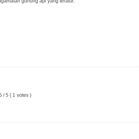
gamatan gunung api yang teratur.
5
/
5
(
1
votes )