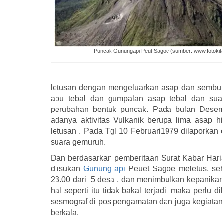
Puncak Gunungapi Peut Sagoe (sumber: www.fotokita
letusan dengan mengeluarkan asap dan sembura
abu tebal dan gumpalan asap tebal dan sua
perubahan bentuk puncak. Pada bulan Dese
adanya aktivitas Vulkanik berupa lima asap h
letusan . Pada Tgl 10 Februari1979 dilaporka
suara gemuruh.
Dan berdasarkan pemberitaan Surat Kabar Haria
diisukan
Gunung api
Peuet Sagoe meletus, seh
23.00 dari 5 desa , dan menimbulkan kepanikan
hal seperti itu tidak bakal terjadi, maka perlu
sesmograf di pos pengamatan dan juga kegiatan
berkala.