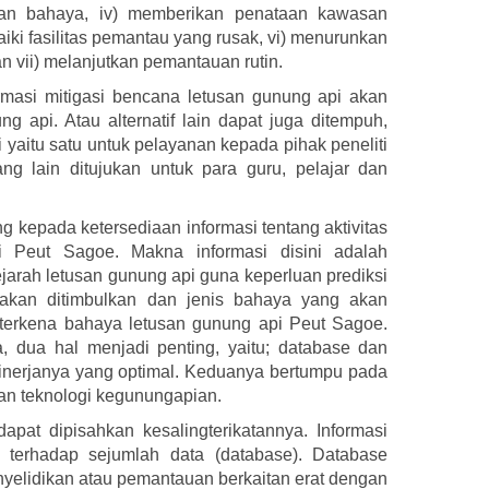
gan bahaya, iv) memberikan penataan kawasan
ki fasilitas pemantau yang rusak, vi) menurunkan
n vii) melanjutkan pemantauan rutin.
ormasi mitigasi bencana letusan gunung api akan
 api. Atau alternatif lain dapat juga ditempuh,
 yaitu satu untuk pelayanan kepada pihak peneliti
ang lain ditujukan untuk para guru, pelajar dan
g kepada ketersediaan informasi tentang aktivitas
 Peut Sagoe. Makna informasi disini adalah
jarah letusan gunung api guna keperluan prediksi
g akan ditimbulkan dan jenis bahaya yang akan
 terkena bahaya letusan gunung api Peut Sagoe.
a, dua hal menjadi penting, yaitu; database dan
kinerjanya yang optimal. Keduanya bertumpu pada
n teknologi kegunungapian.
dapat dipisahkan kesalingterikatannya. Informasi
t terhadap sejumlah data (database). Database
Penyelidikan atau pemantauan berkaitan erat dengan