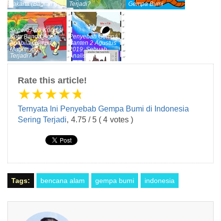
Jakarta (Bagian I)
Terjadi?
Gempa Bumi
Seperti Apa Kondisi
Kota Banda Aceh
Penyebab Gempa
Apabila Gempa
Banten 2 Agustus
Magnitudo 7
2019: Sebuah
Terjadi?
Analisis Awal
Rate this article!
★
★
★
★
★
Ternyata Ini Penyebab Gempa Bumi di Indonesia
Sering Terjadi
,
4.75
/
5
(
4
votes )
Tags:
bencana alam
gempa bumi
indonesia