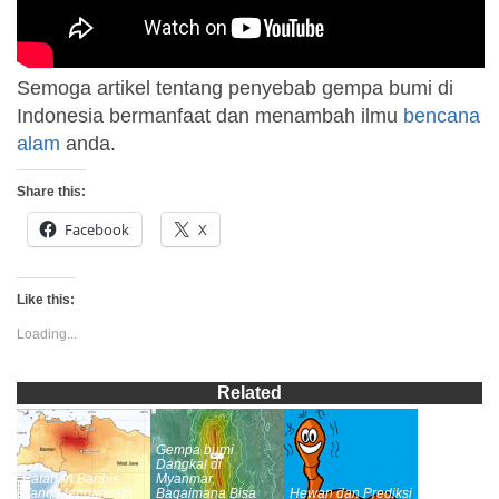
Semoga artikel tentang penyebab gempa bumi di
Indonesia bermanfaat dan menambah ilmu
bencana
alam
anda.
Share this:
Facebook
X
Like this:
Loading...
Related
Gempa bumi
Dangkal di
Patahan Baribis
Myanmar,
Yang Mengancam
Bagaimana Bisa
Hewan dan Prediksi