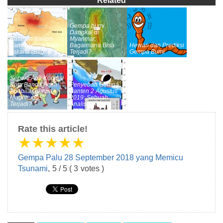
Related
Gempa bumi
Dangkal di
Patahan Baribis
Myanmar,
Yang Mengancam
Bagaimana Bisa
Hewan dan Prediksi
Jakarta (Bagian I)
Terjadi?
Gempa Bumi
Seperti Apa Kondisi
Kota Banda Aceh
Penyebab Gempa
Apabila Gempa
Banten 2 Agustus
Magnitudo 7
2019: Sebuah
Terjadi?
Analisis Awal
Rate this article!
★
★
★
★
★
Gempa Palu 28 September 2018 yang Memicu
Tsunami
,
5
/
5
(
3
votes )