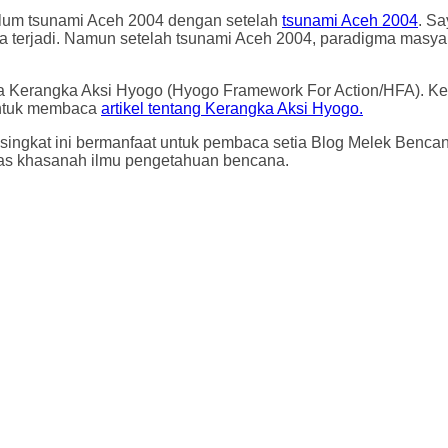
lum tsunami Aceh 2004 dengan setelah
tsunami Aceh 2004
. S
terjadi. Namun setelah tsunami Aceh 2004, paradigma masyarak
ya Kerangka Aksi Hyogo (Hyogo Framework For Action/HFA). K
 untuk membaca
artikel tentang Kerangka Aksi Hyogo.
singkat ini bermanfaat untuk pembaca setia Blog Melek Ben
uas khasanah ilmu pengetahuan bencana.