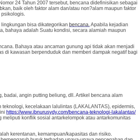
or 24 Tahun 2007 tersebut, bencana didefinisikan sebagai
an, baik oleh faktor alam dan/atau non?alam maupun faktor
psikologis.
 lingkungan bisa dikategorikan
bencana.
Apabila kejadian
sa, bahaya adalah Suatu kondisi, secara alamiah maupun
encana. Bahaya atau ancaman gunung api tidak akan menjadi
tas di kawasan berpenduduk dan memberi dampak negatif bagi
badai, angin putting beliung, dll. Artikel bencana alam
teknologi, kecelakaan lalulintas (LAKALANTAS), epidermis,
ini
https://www.ibnurusydy.com/bencana-teknologi-lakalantas/
 meliputi konflik sosial antarkelompok atau antarkomunitas
alah kerentanan, kemampuan/kapasitas dan risiko.
yang berpengaruh buruk terhadap upaya-upaya pencegahan dan