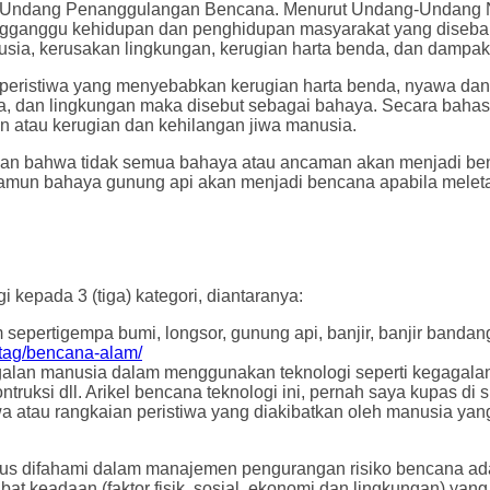
Undang Penanggulangan Bencana. Menurut Undang-Undang Nom
gganggu kehidupan dan penghidupan masyarakat yang disebabk
ia, kerusakan lingkungan, kerugian harta benda, dan dampak 
la peristiwa yang menyebabkan kerugian harta benda, nyawa dan
wa, dan lingkungan maka disebut sebagai bahaya. Secara baha
 atau kerugian dan kehilangan jiwa manusia.
mpulan bahwa tidak semua bahaya atau ancaman akan menjadi b
 namun bahaya gunung api akan menjadi bencana apabila mele
epada 3 (tiga) kategori, diantaranya:
epertigempa bumi, longsor, gunung api, banjir, banjir bandang, 
/tag/bencana-alam/
alan manusia dalam menggunakan teknologi seperti kegagalan 
uksi dll. Arikel bencana teknologi ini, pernah saya kupas di s
a atau rangkaian peristiwa yang diakibatkan oleh manusia yang
arus difahami dalam manajemen pengurangan risiko bencana ad
kibat keadaan (faktor fisik, sosial, ekonomi dan lingkungan) 