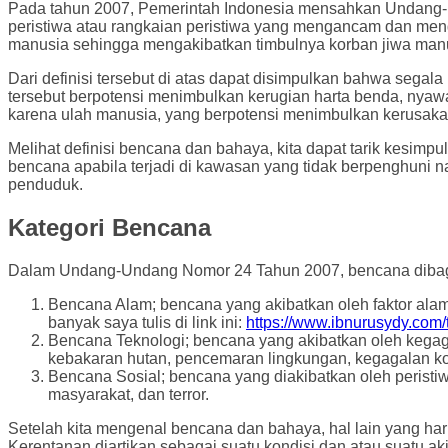
Pada tahun 2007, Pemerintah Indonesia mensahkan Undang-
peristiwa atau rangkaian peristiwa yang mengancam dan men
manusia sehingga mengakibatkan timbulnya korban jiwa manus
Dari definisi tersebut di atas dapat disimpulkan bahwa sega
tersebut berpotensi menimbulkan kerugian harta benda, nya
karena ulah manusia, yang berpotensi menimbulkan kerusakan
Melihat definisi bencana dan bahaya, kita dapat tarik kesi
bencana apabila terjadi di kawasan yang tidak berpenghuni
penduduk.
Kategori Bencana
Dalam Undang-Undang Nomor 24 Tahun 2007, bencana dibagi k
Bencana Alam; bencana yang akibatkan oleh faktor alam s
banyak saya tulis di link ini:
https://www.ibnurusydy.com
Bencana Teknologi; bencana yang akibatkan oleh kegag
kebakaran hutan, pencemaran lingkungan, kegagalan kontr
Bencana Sosial; bencana yang diakibatkan oleh peristiw
masyarakat, dan terror.
Setelah kita mengenal bencana dan bahaya, hal lain yang h
Kerentanan diartikan sebagai suatu kondisi dan atau suatu a