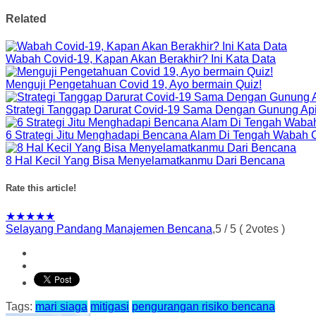
Related
Wabah Covid-19, Kapan Akan Berakhir? Ini Kata Data
Menguji Pengetahuan Covid 19, Ayo bermain Quiz!
Strategi Tanggap Darurat Covid-19 Sama Dengan Gunung Ap
6 Strategi Jitu Menghadapi Bencana Alam Di Tengah Wabah 
8 Hal Kecil Yang Bisa Menyelamatkanmu Dari Bencana
Rate this article!
★
★
★
★
★
Selayang Pandang Manajemen Bencana
,
5
/
5
(
2
votes )
Tags:
mari siaga
mitigasi
pengurangan risiko bencana