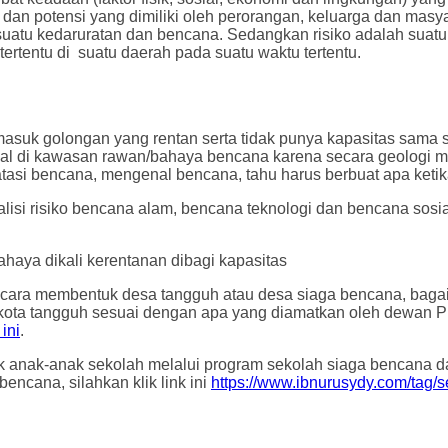
n potensi yang dimiliki oleh perorangan, keluarga dan ma
 suatu kedaruratan dan bencana. Sedangkan risiko adalah suat
rtentu di suatu daerah pada suatu waktu tertentu.
masuk golongan yang rentan serta tidak punya kapasitas sama se
tinggal di kawasan rawan/bahaya bencana karena secara geologi 
tasi bencana, mengenal bencana, tahu harus berbuat apa ketik
inimalisi risiko bencana alam, bencana teknologi dan bencana 
haya dikali kerentanan dibagi kapasitas
n cara membentuk desa tangguh atau desa siaga bencana, bag
sip kota tangguh sesuai dengan apa yang diamatkan oleh dew
ini
.
tuk anak-anak sekolah melalui program sekolah siaga bencana
encana, silahkan klik link ini
https://www.ibnurusydy.com/tag/